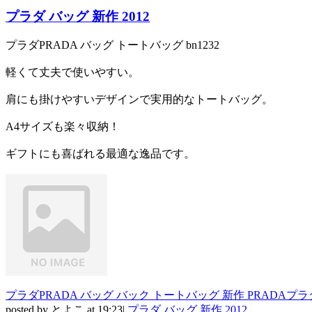
プラダ バッグ 新作 2012
プラダPRADA バッグ トートバッグ bn1232
軽くて丈夫で使いやすい。
肩にも掛けやすいデザインで実用的なトートバッグ。
A4サイズも楽々収納！
ギフトにも喜ばれる最適な逸品です。
プラダPRADA バッグ バック トートバッグ 新作 PRADAプラダ
posted by とよこ at 19:23|
プラダ バッグ 新作 2012