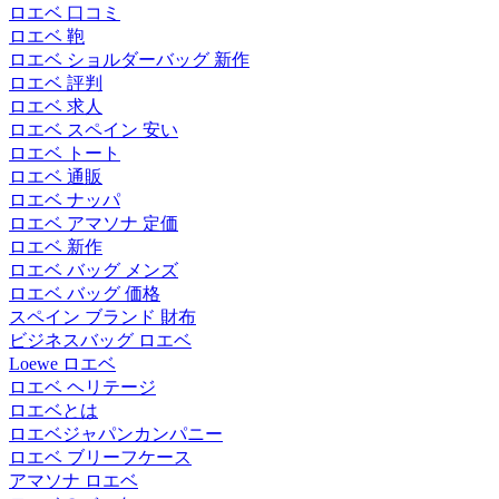
ロエベ 口コミ
ロエベ 鞄
ロエベ ショルダーバッグ 新作
ロエベ 評判
ロエベ 求人
ロエベ スペイン 安い
ロエベ トート
ロエベ 通販
ロエベ ナッパ
ロエベ アマソナ 定価
ロエベ 新作
ロエベ バッグ メンズ
ロエベ バッグ 価格
スペイン ブランド 財布
ビジネスバッグ ロエベ
Loewe ロエベ
ロエベ ヘリテージ
ロエベとは
ロエベジャパンカンパニー
ロエベ ブリーフケース
アマソナ ロエベ