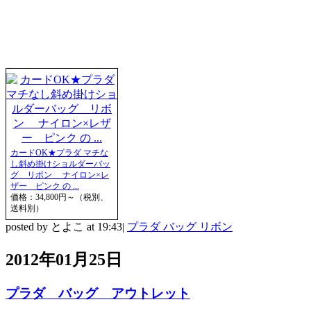
カードOK★プラダ マチな
し斜め掛けショルダーバッ
グ リボン ナイロン×レ
ザー ピンク の ...
価格：34,800円～（税別、
送料別）
posted by とよこ at 19:43|
プラダ バッグ リボン
2012年01月25日
プラダ バッグ アウトレット